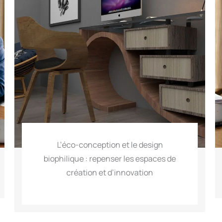
L’éco-conception et le design
biophilique : repenser les espaces de
création et d’innovation