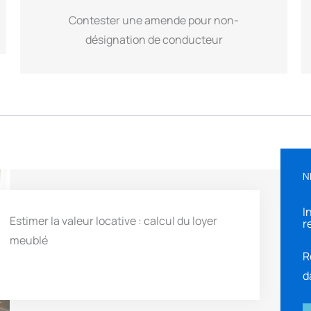
Contester une amende pour non-
désignation de conducteur
N
I
Estimer la valeur locative : calcul du loyer
r
meublé
R
d